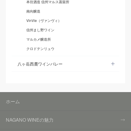
本坊酒造 信州マルス蒸留所
南向醸造
VinVie（ヴァンヴィ）
信州まし野ワイン
マルカメ醸造所
クロドテンリュウ
八ヶ岳西麓ワインバレー
ホーム
NAGANO WINEの魅力