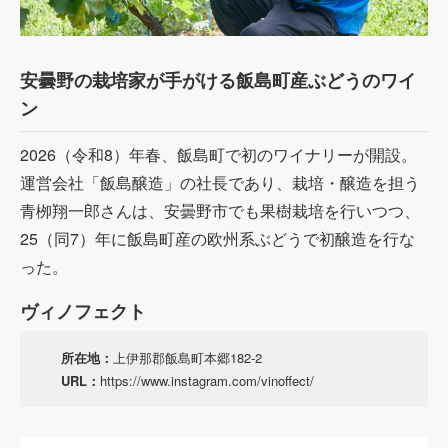
安曇野の栽培家が手がける
飯島町産ぶどうのワイ
ン
2026
（令和
8
）年春、飯島町で初のワイナリーが開設。
運営会社「飯島醸造」の社長であり、栽培・醸造を担う
青栁翔一郎さんは、安曇野市でも果樹栽培を行いつつ、
25
（同
7
）年に飯島町産の欧州系ぶどうで初醸造を行な
った。
ヴィノフェクト
所在地：
上伊那郡飯島町本郷
182-2
URL：
https://www.instagram.com/vinoffect/