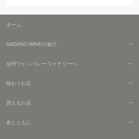
ホーム
NAGANO WINEの魅力
信州ワインバレー ワイナリーへ
味わうお店
買えるお店
食とともに