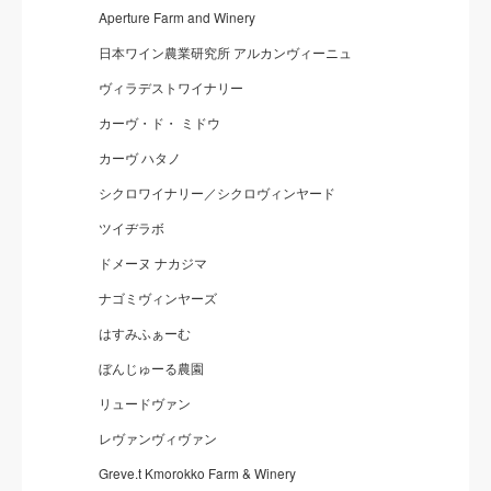
Aperture Farm and Winery
日本ワイン農業研究所 アルカンヴィーニュ
ヴィラデストワイナリー
カーヴ・ド・ ミドウ
カーヴ ハタノ
シクロワイナリー／シクロヴィンヤード
ツイヂラボ
ドメーヌ ナカジマ
ナゴミヴィンヤーズ
はすみふぁーむ
ぼんじゅーる農園
リュードヴァン
レヴァンヴィヴァン
Greve.t Kmorokko Farm & Winery