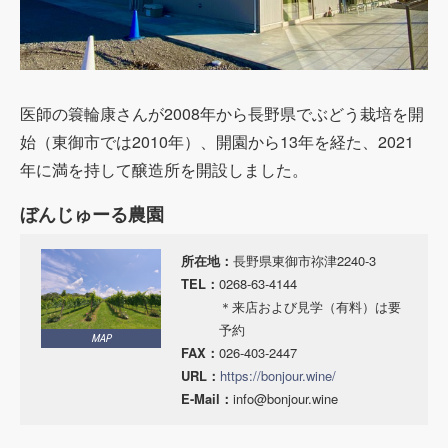
医師の簑輪康さんが2008年から長野県でぶどう栽培を開
始（東御市では2010年）、開園から13年を経た、2021
年に満を持して醸造所を開設しました。
ぼんじゅーる農園
所在地：
長野県東御市祢津2240-3
TEL：
0268-63-4144
＊来店および見学（有料）は要
予約
MAP
FAX：
026-403-2447
URL：
https://bonjour.wine/
E-Mail：
info@bonjour.wine