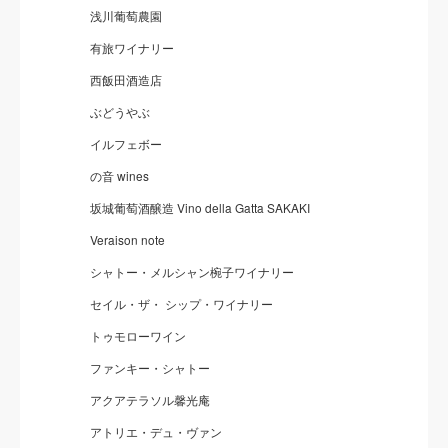
浅川葡萄農園
有旅ワイナリー
西飯田酒造店
ぶどうやぶ
イルフェボー
の音 wines
坂城葡萄酒醸造 Vino della Gatta SAKAKI
Veraison note
シャトー・メルシャン椀子ワイナリー
セイル・ザ・ シップ・ワイナリー
トゥモローワイン
ファンキー・シャトー
アクアテラソル馨光庵
アトリエ・デュ・ヴァン