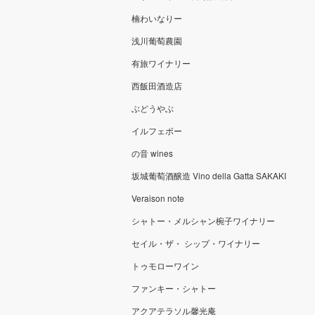
楠わいなりー
浅川葡萄農園
有旅ワイナリー
西飯田酒造店
ぶどうやぶ
イルフェボー
の音 wines
坂城葡萄酒醸造 Vino della Gatta SAKAKI
Veraison note
シャトー・メルシャン椀子ワイナリー
セイル・ザ・ シップ・ワイナリー
トゥモローワイン
ファンキー・シャトー
アクアテラソル馨光庵