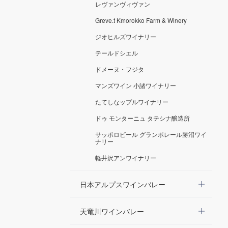
レヴァンヴィヴァン
Greve.t Kmorokko Farm & Winery
ジオヒルズワイナリー
テールドシエル
ドメーヌ・フジタ
マンズワイン 小諸ワイナリー
たてしなップルワイナリー
ドゥ モンターニュ タテシナ醸造所
サッポロビール グランポレール勝沼ワイ
ナリー
軽井沢アンワイナリー
日本アルプスワインバレー
天竜川ワインバレー