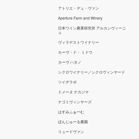
アトリエ・デュ・ヴァン
Aperture Farm and Winery
日本ワイン農業研究所 アルカンヴィーニ
ュ
ヴィラデストワイナリー
カーヴ・ド・ ミドウ
カーヴ ハタノ
シクロワイナリー／シクロヴィンヤード
ツイヂラボ
ドメーヌ ナカジマ
ナゴミヴィンヤーズ
はすみふぁーむ
ぼんじゅーる農園
リュードヴァン