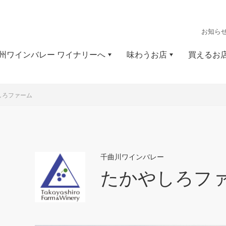
お知ら
州ワインバレー ワイナリーへ
味わうお店
買えるお
しろファーム
千曲川ワインバレー
たかやしろフ