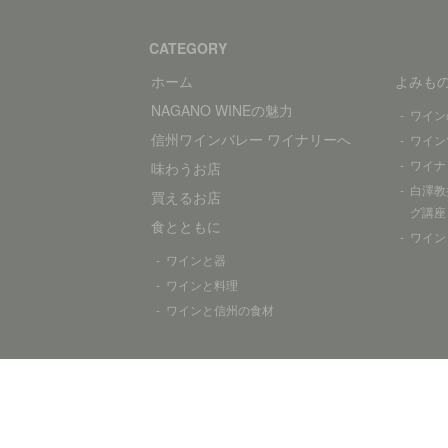
CATEGORY
ホーム
よみも
NAGANO WINEの魅力
ワイン
信州ワインバレー ワイナリーへ
ワイン
ワイナ
味わうお店
白澤教
買えるお店
グ講座
食とともに
ワイン
ワインと器
ワインと料理
ワインと信州の食材