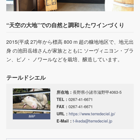
“天空の大地”での自然と調和したワインづくり
2015(平成 27)年から標高 800 m 超の糠地地区で、地元出
身 の池田岳雄さんが家族とともに ソ
ー
ヴィニヨン・ブラ
ン、ピノ・ ノワ
ー
ルなどを栽培、醸造しています。
テールドシエル
所在地：
長野県小諸市滋野甲4063-5
TEL：
0267-41-6671
FAX：
0267-41-6671
URL：
https://www.terredeciel.jp/
MAP
E-Mail：
t-ikeda@terredeciel.jp