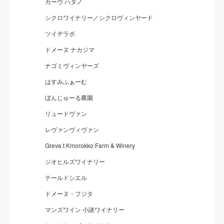
カーヴ ハタノ
シクロワイナリー／シクロヴィンヤード
ツイヂラボ
ドメーヌ ナカジマ
ナゴミヴィンヤーズ
はすみふぁーむ
ぼんじゅーる農園
リュードヴァン
レヴァンヴィヴァン
Greve.t Kmorokko Farm & Winery
ジオヒルズワイナリー
テールドシエル
ドメーヌ・フジタ
マンズワイン 小諸ワイナリー