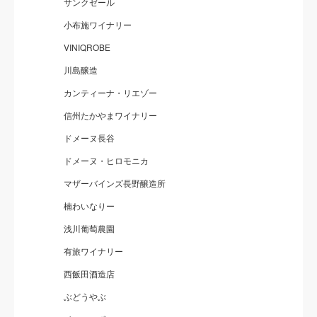
サンクゼール
小布施ワイナリー
VINIQROBE
川島醸造
カンティーナ・リエゾー
信州たかやまワイナリー
ドメーヌ長谷
ドメーヌ・ヒロモニカ
マザーバインズ長野醸造所
楠わいなりー
浅川葡萄農園
有旅ワイナリー
西飯田酒造店
ぶどうやぶ