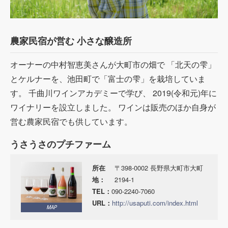
農家民宿が営む 小さな醸造所
オーナーの中村智恵美さんが大町市の畑で 「北天の雫」
とケルナーを、池田町で「富士の雫」を栽培していま
す。 千曲川ワインアカデミーで学び、 2019(令和元)年に
ワイナリーを設立しました。 ワインは販売のほか自身が
営む農家民宿でも供しています。
うさうさのプチファーム
所在
〒398-0002 長野県大町市大町
地：
2194-1
TEL：
090-2240-7060
URL：
http://usaputi.com/index.html
MAP