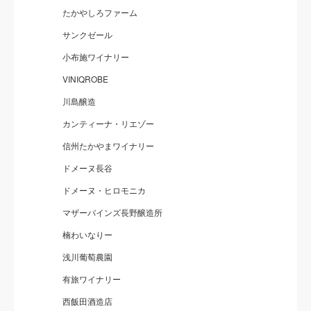
たかやしろファーム
サンクゼール
小布施ワイナリー
VINIQROBE
川島醸造
カンティーナ・リエゾー
信州たかやまワイナリー
ドメーヌ長谷
ドメーヌ・ヒロモニカ
マザーバインズ長野醸造所
楠わいなりー
浅川葡萄農園
有旅ワイナリー
西飯田酒造店