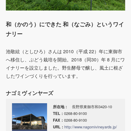
和（かのう）にできた 和（なごみ）というワイ
ナリー
池
敬絃（としひろ）さんは 2010（平
成 22）年に東御市
へ移住し、ぶどう栽培を開始。20
18（同30）年 8 月にワ
イナリ
ーを
設立しました。
野生酵母で醸し、風土に根ざ
したワインづくりを行っています。
ナゴミヴィンヤーズ
所在地：
長野県東御市和3420-10
TEL：
0268-80-9100
FAX：
0268-80-9100
URL：
http://www.nagomivineyards.jp/