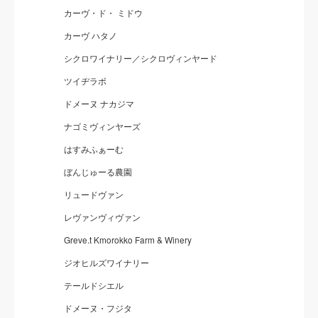
カーヴ・ド・ ミドウ
カーヴ ハタノ
シクロワイナリー／シクロヴィンヤード
ツイヂラボ
ドメーヌ ナカジマ
ナゴミヴィンヤーズ
はすみふぁーむ
ぼんじゅーる農園
リュードヴァン
レヴァンヴィヴァン
Greve.t Kmorokko Farm & Winery
ジオヒルズワイナリー
テールドシエル
ドメーヌ・フジタ