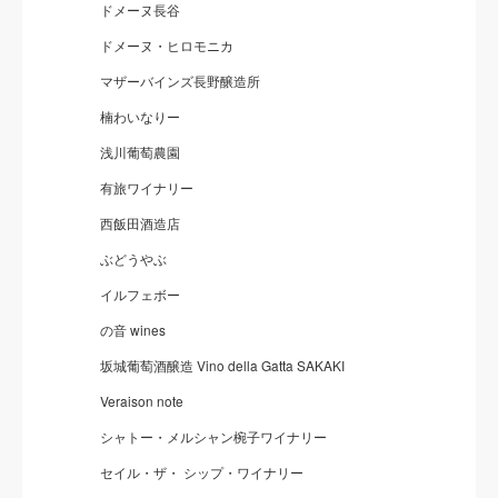
ドメーヌ長谷
ドメーヌ・ヒロモニカ
マザーバインズ長野醸造所
楠わいなりー
浅川葡萄農園
有旅ワイナリー
西飯田酒造店
ぶどうやぶ
イルフェボー
の音 wines
坂城葡萄酒醸造 Vino della Gatta SAKAKI
Veraison note
シャトー・メルシャン椀子ワイナリー
セイル・ザ・ シップ・ワイナリー