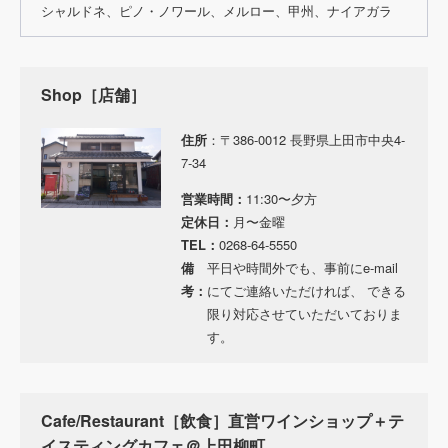
シャルドネ、ピノ・ノワール、メルロー、甲州、ナイアガラ
Shop［店舗］
住所
：〒386-0012 長野県上田市中央4-
7-34
営業時間：
11:30〜夕方
定休日：
月〜金曜
TEL：
0268-64-5550
備
平日や時間外でも、事前にe-mail
考：
にてご連絡いただければ、 できる
限り対応させていただいておりま
す。
Cafe/Restaurant［飲食］直営ワインショップ＋テ
イスティングカフェ＠上田柳町