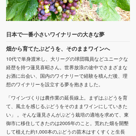
日本で一番小さいワイナリーの大きな夢
畑から育てたぶどうを、そのままワインへ
10代で単身渡米し、大リーグの球団職員などユニークな
経歴を持つ蓮見喜昭さん。世界放浪の途中でさまざまな
お酒に出会い、国内のワイナリーで経験を積んだ後、理
想のワイナリーを設立する夢を抱きました。
「ワインづくりは農作業の延長線上。まずはぶどうを育
て、風土を感じるぶどうをそのままワインにしていきた
い」 。そんな蓮見さんがぶどう栽培の適地を求めて、東
御市に移住してきたのは2005年のこと。荒れた畑を開墾
して植えた約1,000本のぶどうの苗木はすくすくと生長