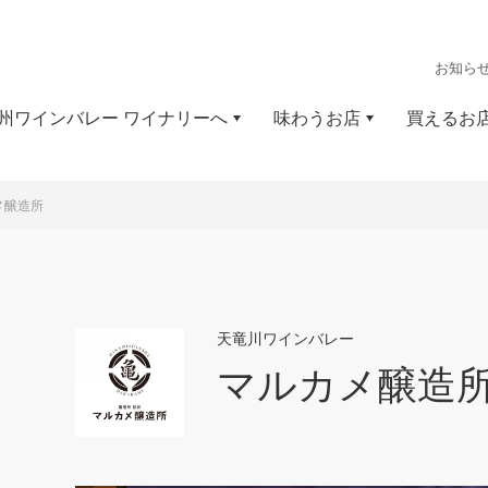
お知ら
州ワインバレー ワイナリーへ
味わうお店
買えるお
メ醸造所
天竜川ワインバレー
マルカメ醸造