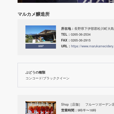
マルカメ醸造所
所在地：
長野県下伊那郡松川町大島3
TEL：
0265‐36‐2534
FAX：
0265-36-2915
URL：
https://www.marukamecidery
MAP
ぶどうの種類
コンコード/ブラッククイーン
Shop［店舗］ フルーツガーデン
営業時間：
9時半〜16時