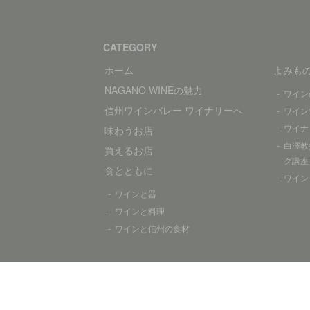
CATEGORY
ホーム
よみも
NAGANO WINEの魅力
ワイン
信州ワインバレー ワイナリーへ
ワイン
ワイナ
味わうお店
白澤教
買えるお店
グ講座
食とともに
ワイン
ワインと器
ワインと料理
ワインと信州の食材