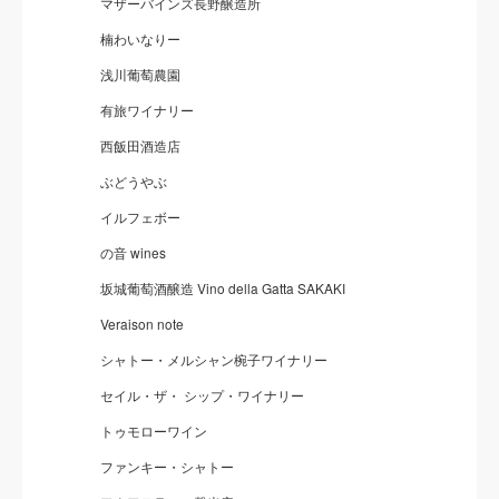
マザーバインズ長野醸造所
楠わいなりー
浅川葡萄農園
有旅ワイナリー
西飯田酒造店
ぶどうやぶ
イルフェボー
の音 wines
坂城葡萄酒醸造 Vino della Gatta SAKAKI
Veraison note
シャトー・メルシャン椀子ワイナリー
セイル・ザ・ シップ・ワイナリー
トゥモローワイン
ファンキー・シャトー