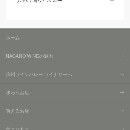
八ヶ岳西麓ワインバレー
ホーム
NAGANO WINEの魅力
信州ワインバレー ワイナリーへ
味わうお店
買えるお店
食とともに