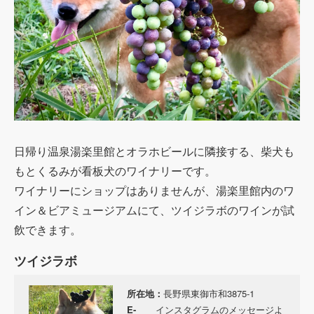
日帰り温泉湯楽里館とオラホビールに隣接する、柴犬も
もとくるみが看板犬のワイナリーです。
ワイナリーにショップはありませんが、湯楽里館内の
ワ
イン＆ビアミュージアムにて、ツイジラボのワインが試
飲できます。
ツイジラボ
所在地：
長野県東御市和3875-1
E-
インスタグラムのメッセージよ