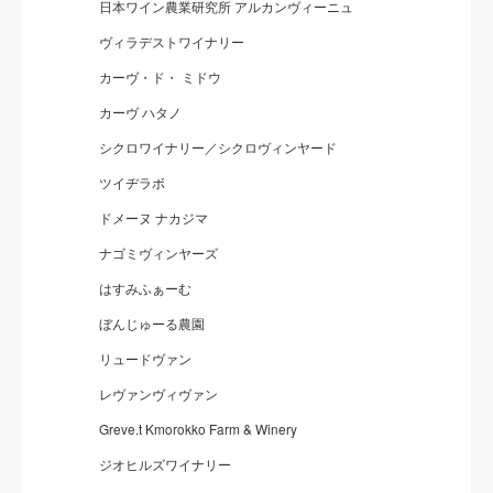
日本ワイン農業研究所 アルカンヴィーニュ
ヴィラデストワイナリー
カーヴ・ド・ ミドウ
カーヴ ハタノ
シクロワイナリー／シクロヴィンヤード
ツイヂラボ
ドメーヌ ナカジマ
ナゴミヴィンヤーズ
はすみふぁーむ
ぼんじゅーる農園
リュードヴァン
レヴァンヴィヴァン
Greve.t Kmorokko Farm & Winery
ジオヒルズワイナリー