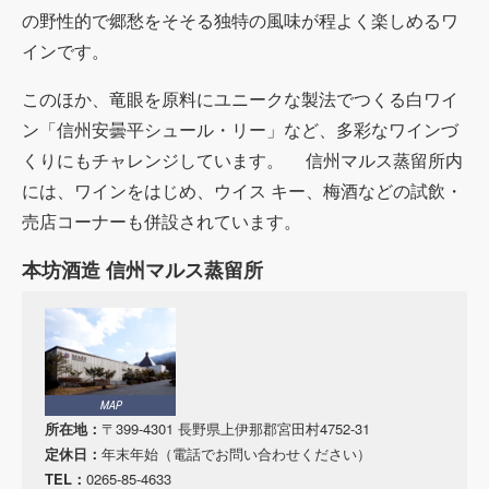
の野性的で郷愁をそそる独特の風味が程よく楽しめるワ
インです。
このほか、竜眼を原料にユニークな製法でつくる白ワイ
ン「信州安曇平シュール・リー」など、多彩なワインづ
くりにもチャレンジしています。 信州マルス蒸留所内
には、ワインをはじめ、ウイス キー、梅酒などの試飲・
売店コーナーも併設されています。
本坊酒造 信州マルス蒸留所
MAP
所在地：
〒399-4301 長野県上伊那郡宮田村4752-31
定休日：
年末年始（電話でお問い合わせください）
TEL：
0265-85-4633