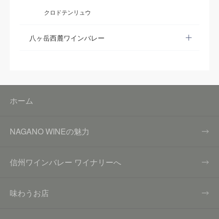
クロドテンリュウ
八ヶ岳西麓ワインバレー
ホーム
NAGANO WINEの魅力
信州ワインバレー ワイナリーへ
味わうお店