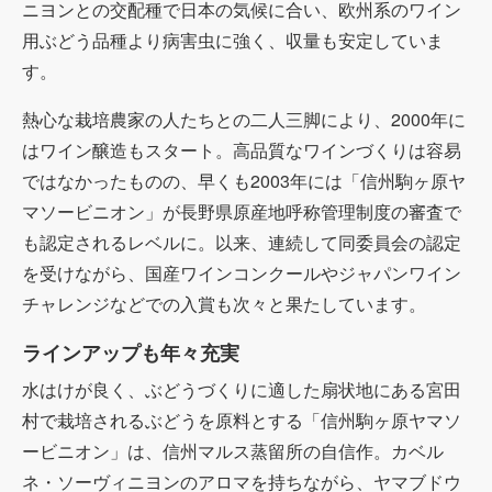
ニヨンとの交配種で日本の気候に合い、欧州系のワイン
用ぶどう品種より病害虫に強く、収量も安定していま
す。
熱心な栽培農家の人たちとの二人三脚により、2000年に
はワイン醸造もスタート。高品質なワインづくりは容易
ではなかったものの、早くも2003年には「信州駒ヶ原ヤ
マソービニオン」が長野県原産地呼称管理制度の審査で
も認定されるレベルに。以来、連続して同委員会の認定
を受けながら、国産ワインコンクールやジャパンワイン
チャレンジなどでの入賞も次々と果たしています。
ラインアップも年々充実
水はけが良く、ぶどうづくりに適した扇状地にある宮田
村で栽培されるぶどうを原料とする「信州駒ヶ原ヤマソ
ービニオン」は、信州マルス蒸留所の自信作。カベル
ネ・ソーヴィニヨンのアロマを持ちながら、ヤマブドウ