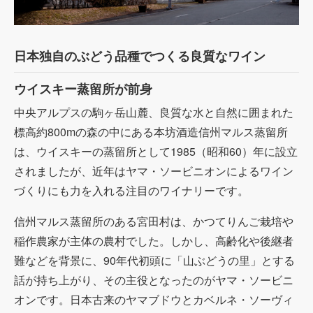
日本独自のぶどう品種でつくる良質なワイン
ウイスキー蒸留所が前身
中央アルプスの駒ヶ岳山麓、良質な水と自然に囲まれた
標高約800mの森の中にある本坊酒造信州マルス蒸留所
は、ウイスキーの蒸留所として1985（昭和60）年に設立
されましたが、近年はヤマ・ソービニオンによるワイン
づくりにも力を入れる注目のワイナリーです。
信州マルス蒸留所のある宮田村は、かつてりんご栽培や
稲作農家が主体の農村でした。しかし、高齢化や後継者
難などを背景に、90年代初頭に「山ぶどうの里」とする
話が持ち上がり、その主役となったのがヤマ・ソービニ
オンです。日本古来のヤマブドウとカベルネ・ソーヴィ