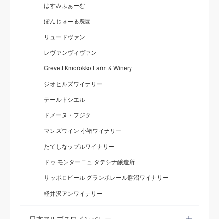
はすみふぁーむ
ぼんじゅーる農園
リュードヴァン
レヴァンヴィヴァン
Greve.t Kmorokko Farm & Winery
ジオヒルズワイナリー
テールドシエル
ドメーヌ・フジタ
マンズワイン 小諸ワイナリー
たてしなップルワイナリー
ドゥ モンターニュ タテシナ醸造所
サッポロビール グランポレール勝沼ワイナリー
軽井沢アンワイナリー
日本アルプスワインバレー