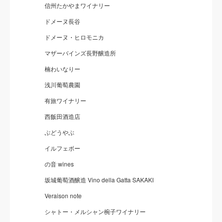
信州たかやまワイナリー
ドメーヌ長谷
ドメーヌ・ヒロモニカ
マザーバインズ長野醸造所
楠わいなりー
浅川葡萄農園
有旅ワイナリー
西飯田酒造店
ぶどうやぶ
イルフェボー
の音 wines
坂城葡萄酒醸造 Vino della Gatta SAKAKI
Veraison note
シャトー・メルシャン椀子ワイナリー