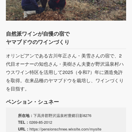
自然派ワインが自慢の宿で
ヤマブドウのワインづくり
オリンピアンである古川年正さん・美雪さんの宿で、
2
代目オーナーの知也さん・美樹さん夫妻が野沢温泉村ハ
ウスワイン特区を活用して
2025
（令和
7
）年に酒造免許
を取得。在来品種のヤマブドウを栽培し、ワインづくり
を目指す。
ペンション・シュネー
所在地：
下高井郡野沢温泉村豊郷日影
8276
TEL：
0269-85-2012
URL：
https://pensionschnee.wixsite.com/mysite