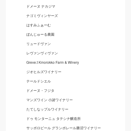
ドメーヌ ナカジマ
ナゴミヴィンヤーズ
はすみふぁーむ
ぼんじゅーる農園
リュードヴァン
レヴァンヴィヴァン
Greve.t Kmorokko Farm & Winery
ジオヒルズワイナリー
テールドシエル
ドメーヌ・フジタ
マンズワイン 小諸ワイナリー
たてしなップルワイナリー
ドゥ モンターニュ タテシナ醸造所
サッポロビール グランポレール勝沼ワイナリー