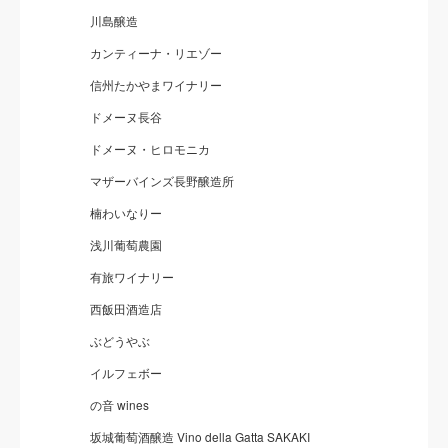
川島醸造
カンティーナ・リエゾー
信州たかやまワイナリー
ドメーヌ長谷
ドメーヌ・ヒロモニカ
マザーバインズ長野醸造所
楠わいなりー
浅川葡萄農園
有旅ワイナリー
西飯田酒造店
ぶどうやぶ
イルフェボー
の音 wines
坂城葡萄酒醸造 Vino della Gatta SAKAKI