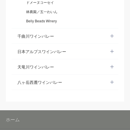
ドメーヌコーセイ
林農園／五一わいん
Belly Beads Winery
千曲川ワインバレー
日本アルプスワインバレー
天竜川ワインバレー
八ヶ岳西麓ワインバレー
ホーム