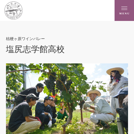
桔梗ヶ原ワインバレー
塩尻志学館高校