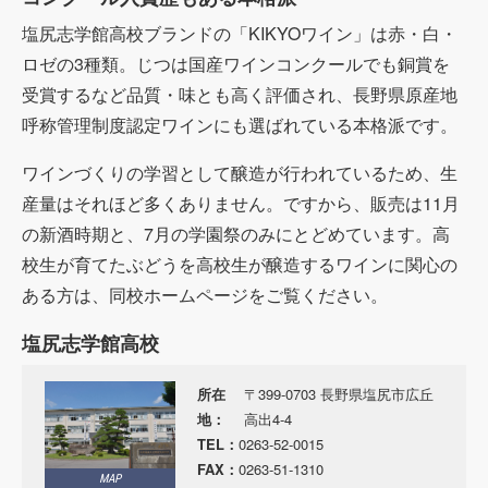
塩尻志学館高校ブランドの「KIKYOワイン」は赤・白・
ロゼの3種類。じつは国産ワインコンクールでも銅賞を
受賞するなど品質・味とも高く評価され、長野県原産地
呼称管理制度認定ワインにも選ばれている本格派です。
ワインづくりの学習として醸造が行われているため、生
産量はそれほど多くありません。ですから、販売は11月
の新酒時期と、7月の学園祭のみにとどめています。高
校生が育てたぶどうを高校生が醸造するワインに関心の
ある方は、同校ホームページをご覧ください。
塩尻志学館高校
所在
〒399-0703 長野県塩尻市広丘
地：
高出4-4
TEL：
0263-52-0015
FAX：
0263-51-1310
MAP