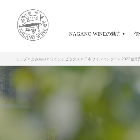
NAGANO WINEの魅力
信
トップ
>
よみもの
>
ワイントピックス
>
日本ワインコンクール2022
金賞