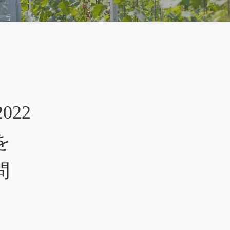
22
を
問