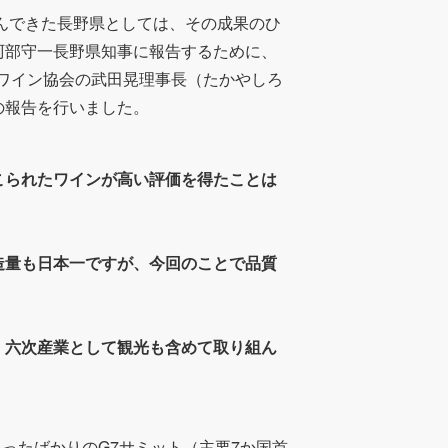
組んできた長野県としては、その成果のひ
阿部守一長野県知事に報告するために、
県ワイン協会の武田晃理事長（たかやしろ
の報告を行いました。
こられたワインが高い評価を得たことは
造量も日本一ですが、今回のことで品質
、六次産業として観光も含めて取り組ん
まったばかりのG7サミット（
主要7か国首