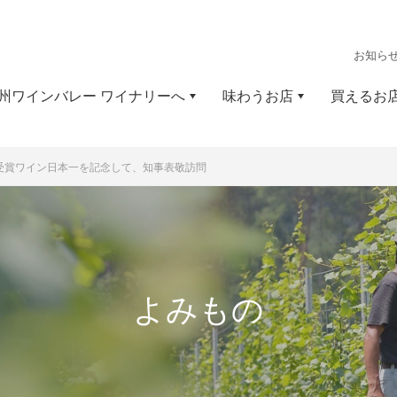
お知ら
州ワインバレー ワイナリーへ
味わうお店
買えるお
受賞ワイン日本一を
記念して、知事表敬訪問
よみもの