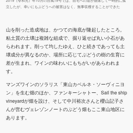
2019（令和元）年10月の台風19号では、自宅への道が崩落して一時的に孤
立したが、幸いにもぶどうへの被害はなく、無事収穫することができた
山を削った造成地は、かつての海底が隆起したところ。
粘土質の土壌は複雑な組成で、掘り返せば丸い小石があ
らわれます。削って均したゆえ、ひと続きであっても土
壌成分が異なるのか、場所に応じてぶどうの樹の生育に
差が生まれ、ワインの味わいにもちがいがあらわれま
す。
マンズワインのソラリス「東山カベルネ・ソーヴィニヨ
ン」を生む畑のほか、ファンキーシャトー、Sail the ship
vineyardが畑を設け、そして中川裕次さんと櫻山記子さ
んが営むヴェレゾンノートのぶどう畑もここ東山地区に
あります。