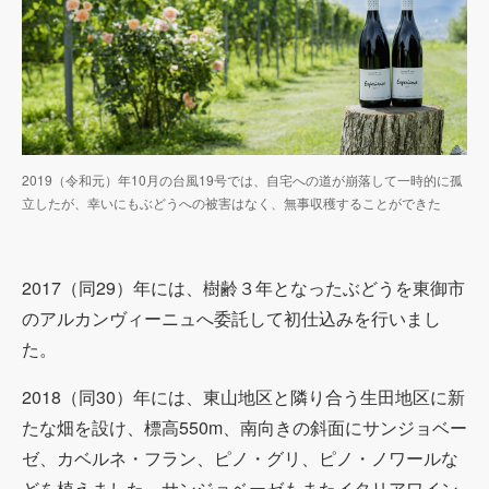
2019（令和元）年10月の台風19号では、自宅への道が崩落して一時的に孤
立したが、幸いにもぶどうへの被害はなく、無事収穫することができた
2017（同29）年には、樹齢３年となったぶどうを東御市
のアルカンヴィーニュへ委託して初仕込みを行いまし
た。
2018（同30）年には、東山地区と隣り合う生田地区に新
たな畑を設け、標高550m、南向きの斜面にサンジョベー
ゼ、カベルネ・フラン、ピノ・グリ、ピノ・ノワールな
どを植えました。サンジョベーゼもまたイタリアワイン