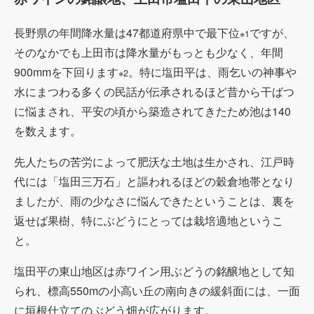
長野県の年間降水量は47都道府県中で最下位
ですが、
※1
そのなかでも上田市は降水量がもっとも少なく、年間
900mmを下回ります
。特に塩田平は、雨乞いの神事や
※2
水にまつわる多くの民話が伝承されるほど昔から干ばつ
に悩まされ、平安の頃から築造されてきたため池は140
を数えます。
先人たちの苦労によって肥沃な土地は生かされ、江戸時
代には「塩田三万石」と謳われるほどの穀倉地帯となり
ましたが、雨の少なさに悩んできたということは、裏を
返せば果樹、特にぶどうにとっては栽培適地というこ
と。
塩田平の東山地区は赤ワイン用ぶどうの銘醸地として知
られ、標高550mの小高い丘の南向きの緩斜面には、一面
に垣根仕立てのぶどう畑が広がります。