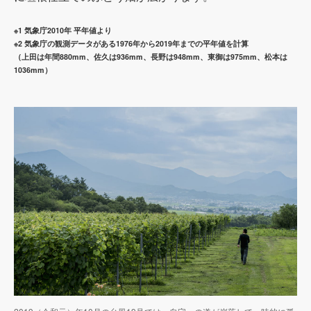
※1 気象庁2010年 平年値より
※2 気象庁の観測データがある1976年から2019年までの平年値を計算
（上田は年間880mm、佐久は936mm、長野は948mm、東御は975mm、松本は
1036mm）