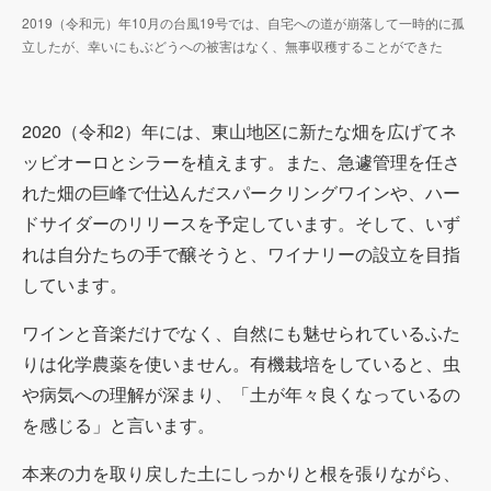
2019（令和元）年10月の台風19号では、自宅への道が崩落して一時的に孤
立したが、幸いにもぶどうへの被害はなく、無事収穫することができた
2020（令和2）年には、東山地区に新たな畑を広げてネ
ッビオーロとシラーを植えます。また、急遽管理を任さ
れた畑の巨峰で仕込んだスパークリングワインや、ハー
ドサイダーのリリースを予定しています。そして、いず
れは自分たちの手で醸そうと、ワイナリーの設立を目指
しています。
ワインと音楽だけでなく、自然にも魅せられているふた
りは化学農薬を使いません。有機栽培をしていると、虫
や病気への理解が深まり、「土が年々良くなっているの
を感じる」と言います。
本来の力を取り戻した土にしっかりと根を張りながら、