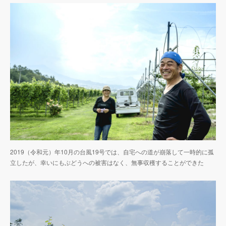
2019（令和元）年10月の台風19号では、自宅への道が崩落して一時的に孤
立したが、幸いにもぶどうへの被害はなく、無事収穫することができた