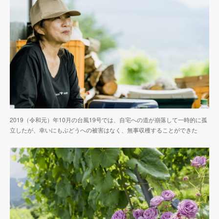
2019（令和元）年10月の台風19号では、自宅への道が崩落して一時的に孤
立したが、幸いにもぶどうへの被害はなく、無事収穫することができた