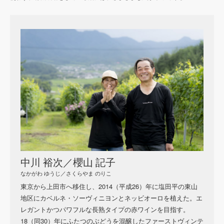
中川 裕次／櫻山 記子
なかがわ ゆうじ／さくらやま のりこ
東京から上田市へ移住し、2014（平成26）年に塩田平の東山
地区にカベルネ・ソーヴィニヨンとネッビオーロを植えた。エ
レガントかつパワフルな長熟タイプの赤ワインを目指す。
18（同30）年にふたつのぶどうを混醸したファーストヴィンテ