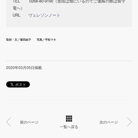
TEL 0268-80-9190（普段は畑にいるのでご連絡の際は留守
電へ）
URL
ヴェレゾンノート
取材・文／塚田結子 写真／平松マキ
2020年03月05日掲載
前のページ
次のページ
一覧へ戻る