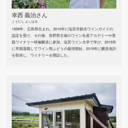
幸西 義治さん
こうにし よしはる
1958年、広島県生まれ。
2010
年に塩尻市観光ワインガイドの
認定を受け、その後、長野県主催のワイン生産アカデミーや里
親ワイナリー研修醸造に参加。塩尻ワイン大学で学び、
2015
年
に早期退職してワイン用ぶどうの栽培開始。
2019
年に醸造免許
を取得し、ワイナリーを開設した。