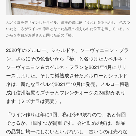
ぶどう畑をデザインしたラベル。縦横の線は畝（うね）をあらわし、色のつ
いたところがワインの原料となった品種の植えられた位置を示している。左
から２本目がお孫さんと同じ名前の「椿」
2020年のメルロー、シャルドネ、ソーヴィニヨン・ブラ
ン、さらにその色合いから「椿」と名づけたカベルネ・
ソーヴィニヨン＆カベルネ・フランを
2021
年
4
月にリリ
ースしました。そして樽熟成させたメルローとシャルド
ネは、新たなラベルで
2021
年
10
月に発売。メルロー樽熟
成は信州塩尻ミズナラとフレンチオークの
2
種類があり
ます（ミズナラは完売）。
「ワイン作りは年に
1
回。私は今
63
歳なので、あと何回
できるか。
1
回ずつが貴重です。会社勤めの頃は、製品
の品質は均一にしないといけないし、古いものは売れな