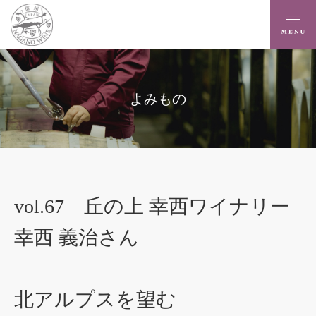
よみもの
vol.67 丘の上 幸西ワイナリー
幸西 義治さん
北アルプスを望む