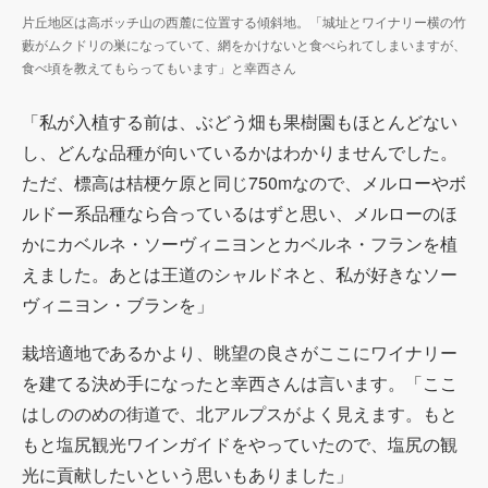
片丘地区は高ボッチ山の西麓に位置する傾斜地。「城址とワイナリー横の竹
藪がムクドリの巣になっていて、網をかけないと食べられてしまいますが、
食べ頃を教えてもらってもいます」と幸西さん
「私が入植する前は、ぶどう畑も果樹園もほとんどない
し、どんな品種が向いているかはわかりませんでした。
ただ、標高は桔梗ケ原と同じ
750m
なので、メルローやボ
ルドー系品種なら合っているはずと思い、メルローのほ
かにカベルネ・ソーヴィニヨンとカベルネ・フランを植
えました。あとは王道のシャルドネと、私が好きなソー
ヴィニヨン・ブランを」
栽培適地であるかより、眺望の良さがここにワイナリー
を建てる決め手になったと幸西さんは言います。「ここ
はしののめの街道で、北アルプスがよく見えます。もと
もと塩尻観光ワインガイドをやっていたので、塩尻の観
光に貢献したいという思いもありました」