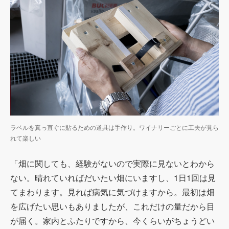
ラベルを真っ直ぐに貼るための道具は手作り。ワイナリーごとに工夫が見ら
れて楽しい
「畑に関しても、経験がないので実際に見ないとわから
ない。晴れていればだいたい畑にいますし、
1
日
1
回は見
てまわります。見れば病気に気づけますから。最初は畑
を広げたい思いもありましたが、これだけの量だから目
が届く。家内とふたりですから、今くらいがちょうどい