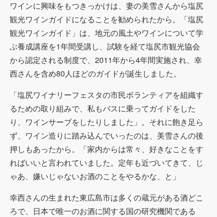
ワインに興味をもつきっかけは、妻の美雪さんから塩尻
観光ワインガイドになることを勧められたから。「塩尻
観光ワインガイド」は、地元の風土やワインについて学
ぶ養成講座を
1
年間受講し、試験を経て塩尻市観光協会
から認定される制度で、
2011
年から
4
年間実施され、幸
西さんを含め
80
人ほどのガイドが誕生しました。
「塩尻ワイナリーフェスタの市民ボランティアを組織す
るための取り組みで、私もバスに乗ってガイドをした
り、ワインサーブをしたりしました」。それに飽き足ら
ず、ワイン造りに踏み込んでいったのは、美雪さんの後
押しもあったから。「家内からは常々、好きなことをす
ればいいと言われていました。定年も近づいてきて、じ
ゃあ、嫌いじゃないお酒のことをやるかな、と」
幸西さんの生まれた東広島市は多くの蔵元がある酒どこ
ろで、日本で唯一のお酒に関する国の研究機関である