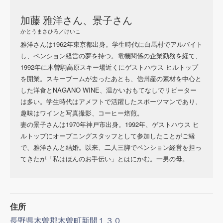
加藤 雅洋さん、景子さん
かとうまさひろ／けいこ
雅洋さんは1962年東京都出身。学生時代に白馬村でアルバイト
し、ペンション経営の夢を持つ。電機関係の企業勤務を経て、
1992年に木曽駒高原スキー場近くにゲストハウス ヒルトップ
を開業。スキーブームが去ったあとも、信州産の素材を中心と
した洋食とNAGANO WINE、温かいおもてなしでリピーター
は多い。学生時代はアメフトで活躍したスポーツマンであり、
趣味はワインと写真撮影、コーヒー焙煎。
妻の景子さんは1970年神戸市出身。1992年、ゲストハウス ヒ
ルトップにオープニングスタッフとして参加したことがご縁
で、雅洋さんと結婚。以来、二人三脚でペンション経営を担っ
てきたが「私はほんのお手伝い」とはにかむ。一男の母。
住所
長野県木曽郡木曽町新開１３０