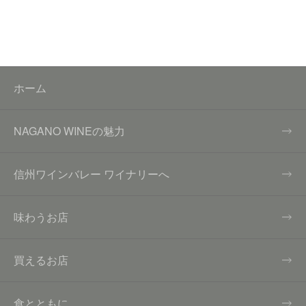
ホーム
NAGANO WINEの魅力
信州ワインバレー ワイナリーへ
味わうお店
買えるお店
食とともに