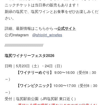
ニックチケットは当日券の販売もあります！
新緑の塩尻で、塩尻ワインとお食事をぜひお楽しみくだ
さい。
詳細、最新情報はこちらから→
公式サイト
公式
Instagram
@shiojiri_winefes
/////////////////////////////////////////
塩尻ワイナリーフェスタ
2026
日時｜
5
月
23
日（土）・
24
日（日）
【ワイナリーめぐり】
9:00
〜
16:00
（
受付
8
：
30
～）
【ワインピクニック】
10:00
〜
17:00（
受付
8
：
30
～
）
受付｜塩尻駅前公園（
JR
塩尻駅 東口近く）