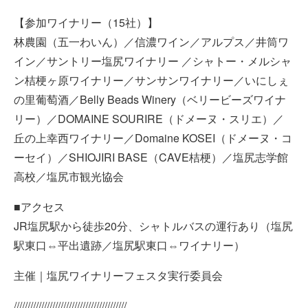
【参加ワイナリー（
15
社）】
林農園（五一わいん）／信濃ワイン／アルプス／井筒ワ
イン／サントリー塩尻ワイナリー
／
シャトー・メルシャ
ン桔梗ヶ原ワイナリー
／
サンサンワイナリー
／
いにしぇ
の里葡萄酒
／Belly Beads Winery
（ベリービーズワイナ
リー）／
DOMAINE SOURIRE
（ドメーヌ・スリエ）／
丘の上幸西ワイナリー／
Domaine KOSEI
（ドメーヌ・コ
ーセイ）／
SHIOJIRI BASE
（
CAVE
桔梗）／塩尻志学館
高校／塩尻市観光協会
■アクセス
JR
塩尻駅から徒歩
20
分、シャトルバスの運行あり（塩尻
駅東口⇔平出遺跡／塩尻駅東口⇔ワイナリー）
主催｜塩尻ワイナリーフェスタ実行委員会
/////////////////////////////////////////