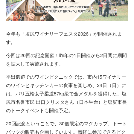
今年も「塩尻ワイナリーフェスタ
2026
」が開催されま
す。
今回は
20
回の記念開催！昨年の
1
日開催から
2
日間に期間
を拡大して実施されます。
平出遺跡でのワインピクニックでは、市内
15
ワイナリー
のワインとキッチンカーの食事を楽しめ、
24
日（日）に
は、パリ五輪女子柔道
57kg
級で金メダルを獲得した、塩
尻市名誉市民 出口クリスタさん（日本生命）と塩尻市長
のトークイベントも開催予定。
20
回記念ということで、
30
個限定のマグカップ、トート
バックの販売も企画しています。気軽に参加できるピク