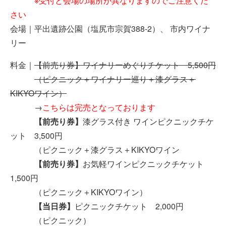
※受付と会場の場所が異なりますのでご注意くだ
さい
会場｜平出遺跡公園（塩尻市宗賀
388-2
）、 市内ワイナ
リー
料金｜
【前売り券】ワイナリーめぐりチケット
5,500
円
（ピクニック＋ワイナリー巡り＋漆グラス＋
KIKYO
ワイン）
→
こちらは完売となっております
【前売り券】
漆グラス付き ワインピクニックチケ
ット
3,500
円
（ピクニック＋漆グラス＋
KIKYO
ワイン
【前売り券】
お気軽ワインピクニックチケット
1,500円
（ピクニック＋
KIKYO
ワイン）
【当日券】
ピクニックチケット
2,000
円
（ピクニック）