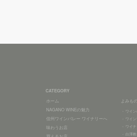
CATEGORY
ホーム
よみも
NAGANO WINEの魅力
ワイン
信州ワインバレー ワイナリーへ
ワイン
ワイナ
味わうお店
白澤教
買えるお店