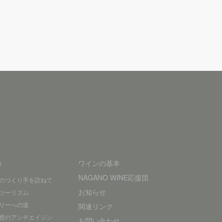
の
ワインの基本
NAGANO WINE応援団
のつくり手を訪ねて
お知らせ
ツーリズム
リーへの道
関連リンク
授のアンチエイジン
お問い合わせ