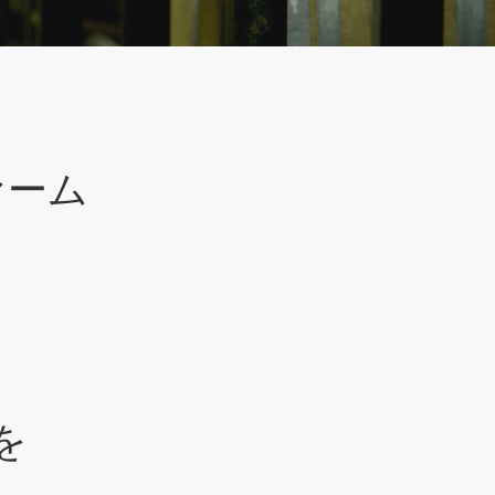
ァーム
を