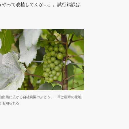
うやって改植してくか…」。試行錯誤は
山南麓に広がる自社農園のぶどう。一帯は巨峰の産地
ても知られる