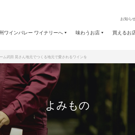
お知ら
州ワインバレー ワイナリーへ
味わうお店
買えるお
ァーム
武田 晃さん
地元でつくる
地元で愛されるワインを
よみもの