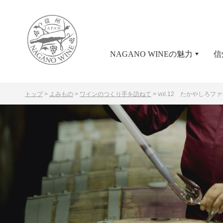
NAGANO WINEの魅力
信
トップ
>
よみもの
>
ワインのつくり手を訪ねて
>
vol.12 たかやしろフ