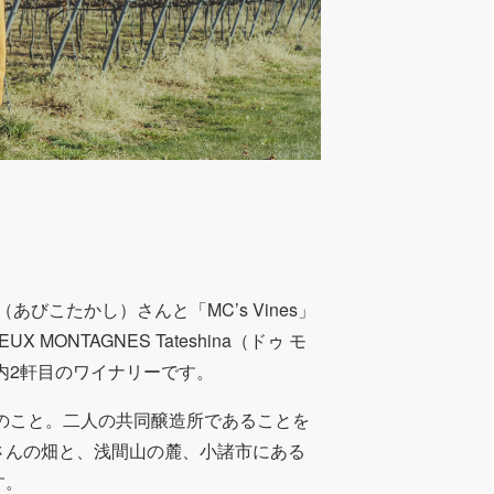
（あびこたかし）さんと「MC’s Vines」
ONTAGNES Tateshina（ドゥ モ
内2軒目のワイナリーです。
のこと。二人の共同醸造所であることを
さんの畑と、浅間山の麓、小諸市にある
す。