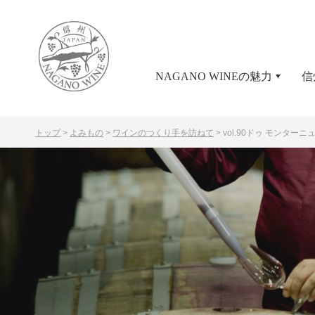
NAGANO WINEの魅力
信
トップ
>
よみもの
>
ワインのつくり手を訪ねて
>
vol.90
ドゥ モンターニ