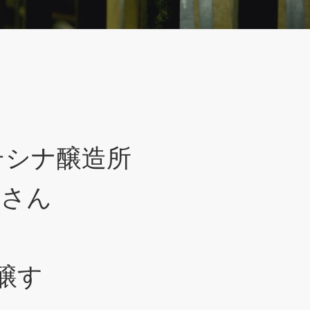
テシナ醸造所
剛さん
醸す