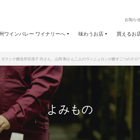
お知ら
州ワインバレー ワイナリーへ
味わうお店
買えるお
ュ タテシナ醸造所
安孫子 尚さん、山岡 剛さん
二人のヴィニュロンが醸す
二つのテロ
よみもの