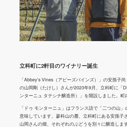
立科町に2軒目のワイナリー誕生
「Abbey’s Vines（アビーズバインズ）」の安孫子尚
の山岡剛（たけし）さんが2023年9月、立科町に「DEUX M
ンターニュ タテシナ醸造所）」を開設しました。町
「ドゥ モンターニュ」はフランス語で「二つの山」
意味しています。蓼科山の麓、立科町にある安孫子
山岡さんの畑、それぞれのぶどうを別々に醸造しま