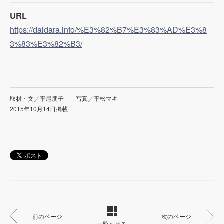
URL
https://daidara.info/%E3%82%B7%E3%83%AD%E3%8
3%83%E3%82%B3/
取材・文／平尾朋子 写真／平松マキ
2015年10月14日掲載
前のページ
次のページ
一覧へ戻る