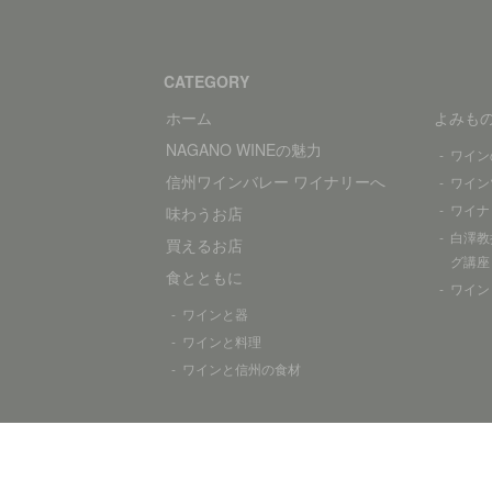
CATEGORY
ホーム
よみも
NAGANO WINEの魅力
ワイン
信州ワインバレー ワイナリーへ
ワイン
ワイナ
味わうお店
白澤教
買えるお店
グ講座
食とともに
ワイン
ワインと器
ワインと料理
ワインと信州の食材