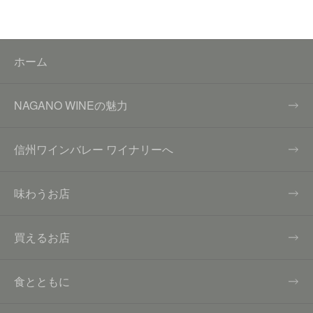
ホーム
NAGANO WINEの魅力
信州ワインバレー ワイナリーへ
味わうお店
買えるお店
食とともに