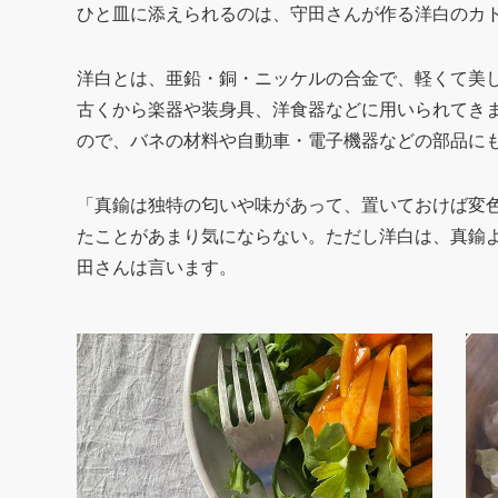
ひと皿に添えられるのは、守田さんが作る洋白のカ
洋白とは、亜鉛・銅・ニッケルの合金で、軽くて美
古くから楽器や装身具、洋食器などに用いられてき
ので、バネの材料や自動車・電子機器などの部品に
「真鍮は独特の匂いや味があって、置いておけば変
たことがあまり気にならない
。ただし洋白は、真鍮
田さんは言います。