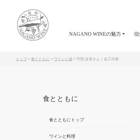
NAGANO WINEの魅力
信
トップ
>
食とともに
>
ワインと器
>
守田 詠美さん｜金工作家
食とともに
食とともにトップ
ワインと料理