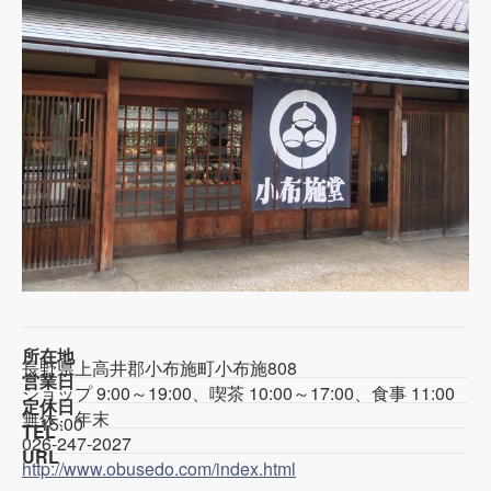
所在地
長野県上高井郡小布施町小布施808
営業日
ショップ 9:00～19:00、喫茶 10:00～17:00、食事 11:00
定休日
無休、年末
～15:00
TEL
026-247-2027
URL
http://www.obusedo.com/index.html