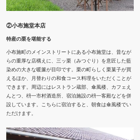
②小布施堂本店
特産の栗を堪能する
小布施町のメインストリートにある小布施堂は、昔なが
らの重厚な店構えに、三ッ栗（みつぐり）を意匠した藍
染めの大きな暖簾が目印です。栗の町らしく栗菓子が買
えるほか、月替わりの和食コース料理をいただくことが
できます。周辺にはレストラン蔵部、傘風楼、カフェえ
んとつ、枡一市村酒造所、宿泊施設の枡一客殿などを併
設しています。こちらに宿泊すると、朝食は傘風楼でい
ただけます。