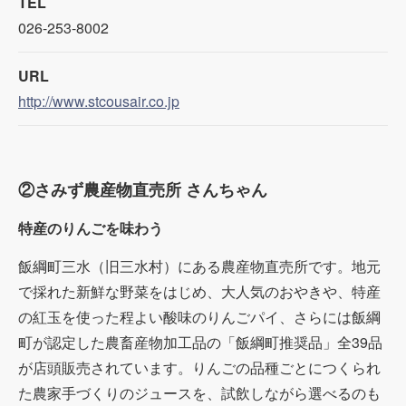
TEL
026-253-8002
URL
http://www.stcousair.co.jp
②さみず農産物直売所 さんちゃん
特産のりんごを味わう
飯綱町三水（旧三水村）にある農産物直売所です。地元
で採れた新鮮な野菜をはじめ、大人気のおやきや、特産
の紅玉を使った程よい酸味のりんごパイ、さらには飯綱
町が認定した農畜産物加工品の「飯綱町推奨品」全39品
が店頭販売されています。りんごの品種ごとにつくられ
た農家手づくりのジュースを、試飲しながら選べるのも