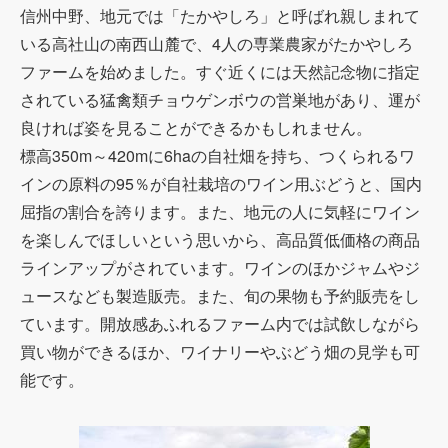
信州中野、地元では「たかやしろ」と呼ばれ親しまれて
いる高社山の南西山麓で、4人の専業農家がたかやしろ
ファームを始めました。すぐ近くには天然記念物に指定
されている猛禽類チョウゲンボウの営巣地があり、運が
良ければ姿を見ることができるかもしれません。
標高350m～420mに6haの自社畑を持ち、つくられるワ
インの原料の95％が自社栽培のワイン用ぶどうと、国内
屈指の割合を誇ります。また、地元の人に気軽にワイン
を楽しんでほしいという思いから、高品質低価格の商品
ラインアップがされています。ワインのほかジャムやジ
ュースなども製造販売。また、旬の果物も予約販売をし
ています。開放感あふれるファーム内では試飲しながら
買い物ができるほか、ワイナリーやぶどう畑の見学も可
能です。