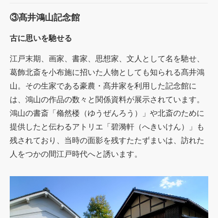
③髙井鴻山記念館
古に思いを馳せる
江戸末期、画家、書家、思想家、文人として名を馳せ、
葛飾北斎を小布施に招いた人物としても知られる髙井鴻
山。その生家である豪農・髙井家を利用した記念館に
は、鴻山の作品の数々と関係資料が展示されています。
鴻山の書斎「翛然楼（ゆうぜんろう）」や北斎のために
提供したと伝わるアトリエ「碧漪軒（へきいけん）」も
残されており、当時の面影を残すたたずまいは、訪れた
人をつかの間江戸時代へと誘います。