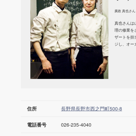
廣政 真也さ
真也さんは
理の修業を
ザートを担
ジし、オー
住所
長野県長野市西之門町500-8
電話番号
026-235-4040