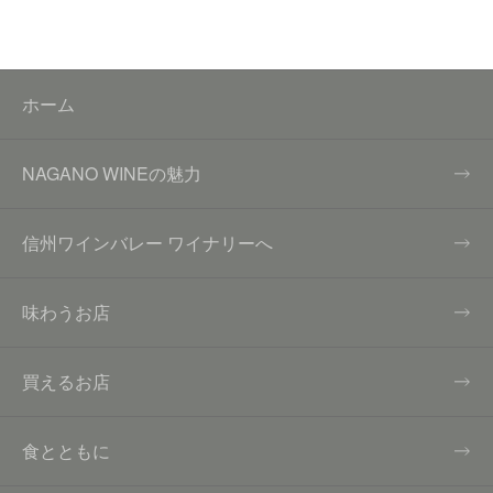
ホーム
NAGANO WINEの魅力
信州ワインバレー ワイナリーへ
味わうお店
買えるお店
食とともに