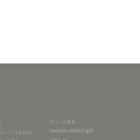
の
ワインの基本
NAGANO WINE応援団
のつくり手を訪ねて
お知らせ
ツーリズム