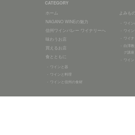
CATEGORY
ホーム
よみも
NAGANO WINEの魅力
ワイン
信州ワインバレー ワイナリーへ
ワイン
ワイナ
味わうお店
白澤教
買えるお店
グ講座
食とともに
ワイン
ワインと器
ワインと料理
ワインと信州の食材