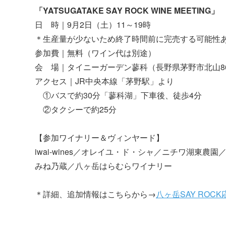
「YATSUGATAKE SAY ROCK WINE MEETING」
日 時｜9月2日（土）11～19時
＊生産量が少ないため終了時間前に完売する可能性
参加費｜無料（ワイン代は別途）
会 場｜タイニーガーデン蓼科（長野県茅野市北山860
アクセス｜JR中央本線「茅野駅」より
①バスで約30分「蓼科湖」下車後、徒歩4分
②タクシーで約25分
【参加ワイナリー＆ヴィンヤード】
iwai-wines／オレイユ・ド・シャ／ニチワ湖東
みね乃蔵／八ヶ岳はらむらワイナリー
＊詳細、追加情報はこちらから→
八ヶ岳SAY ROC