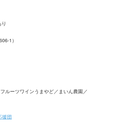
あり
6-1）
農園／フルーツワインうまやど／まいん農園／
K応援団