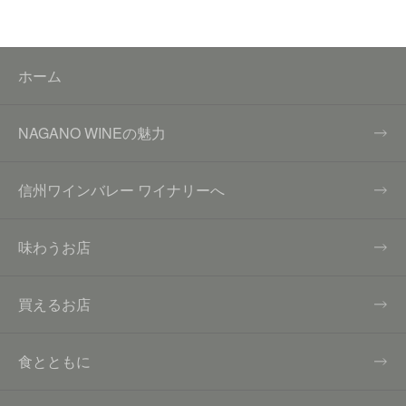
ホーム
NAGANO WINEの魅力
信州ワインバレー ワイナリーへ
味わうお店
買えるお店
食とともに