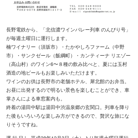
長野電鉄から、「北信濃ワインバレー列車 のんびり号」
が毎週土曜日に運行します。
楠ワイナリー（須坂市）・たかやしろファーム（中野
市）・サンクゼール（飯綱町）・カンティーナ リエゾー
（高山村）のワイン6〜８種の飲み比べと、夏には玉村
酒造の地ビールもお楽しみいただけます。
ワインのお供は長野市の老舗ホテル、犀北館のお弁当。
お昼に出発するので明るい景色を楽しむことができ、車
掌さんによる車窓案内も。
終着の湯田中駅は湯田中渋温泉郷の玄関口。列車を降り
た後もいろいろな楽しみ方ができるので、贅沢な旅にな
りそうですね。
運 行 日 | 平成28年12月3日（土）より毎週土曜日運行