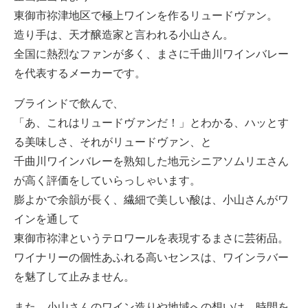
東御市祢津地区で極上ワインを作るリュードヴァン。
造り手は、天才醸造家と言われる小山さん。
全国に熱烈なファンが多く、まさに千曲川ワインバレー
を代表するメーカーです。
ブラインドで飲んで、
「あ、これはリュードヴァンだ！」とわかる、ハッとす
る美味しさ、それがリュードヴァン、と
千曲川ワインバレーを熟知した地元シニアソムリエさん
が高く評価をしていらっしゃいます。
膨よかで余韻が長く、繊細で美しい酸は、小山さんがワ
インを通して
東御市祢津というテロワールを表現するまさに芸術品。
ワイナリーの個性あふれる高いセンスは、ワインラバー
を魅了して止みません。
また、小山さんのワイン造りや地域への想いは、時間を