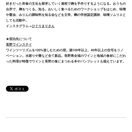
好きだった和食の文化を探求していく過程で麹を手作りするようになる。おうちの
台所で、麹をつくる。知る。おいしく食べるためのワークショップをはじめ、味噌
や醤油、みりんの調味料を知る会などを主宰。麴の学校認定講師、味噌ソムリエと
しても活動中。
インスタグラム→
ひぐりまりさん
★宿泊先について
長野ワインステイ
ワインツーリズムを120%楽しむための宿。築100年以上、40年以上の住宅をリノ
ベーション。水廻りや畳など全て新品。長野県全域のワインと地域の食材にこだわ
った料理が特徴でワインと長野の食にまつわる本やパンフレットも揃えています。