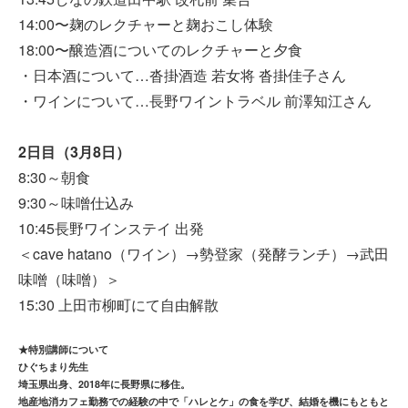
14:00〜麹のレクチャーと麹おこし体験
18:00〜醸造酒についてのレクチャーと夕食
・日本酒について…沓掛酒造 若女将 沓掛佳子さん
・ワインについて…長野ワイントラベル 前澤知江さん
2日目（3月8日）
8:30～朝食
9:30～味噌仕込み
10:45長野ワインステイ 出発
＜cave hatano（ワイン）→勢登家（発酵ランチ）→武田
味噌（味噌）＞
15:30 上田市柳町にて自由解散
★特別講師について
ひぐちまり先生
埼玉県出身、2018年に長野県に移住。
地産地消カフェ勤務での経験の中で「ハレとケ」の食を学び、結婚を機にもともと