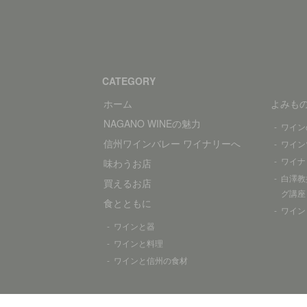
CATEGORY
ホーム
よみも
NAGANO WINEの魅力
ワイン
信州ワインバレー ワイナリーへ
ワイン
ワイナ
味わうお店
白澤教
買えるお店
グ講座
食とともに
ワイン
ワインと器
ワインと料理
ワインと信州の食材