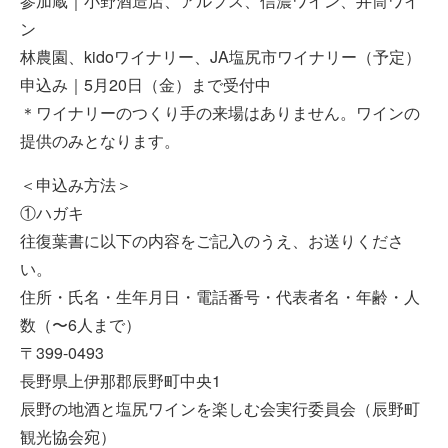
参加蔵｜小野酒造店、アルプス、信濃ワイン、井筒ワイ
ン
林農園、kidoワイナリー、JA塩尻市ワイナリー（予定）
申込み｜5月20日（金）まで受付中
＊ワイナリーのつくり手の来場はありません。ワインの
提供のみとなります。
＜申込み方法＞
①ハガキ
往復葉書に以下の内容をご記入のうえ、お送りくださ
い。
住所・氏名・生年月日・電話番号・代表者名・年齢・人
数（〜6人まで）
〒399-0493
長野県上伊那郡辰野町中央1
辰野の地酒と塩尻ワインを楽しむ会実行委員会（辰野町
観光協会宛）