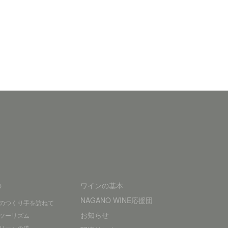
の
ワインの基本
NAGANO WINE応援団
のつくり手を訪ねて
お知らせ
ツーリズム
リーへの道