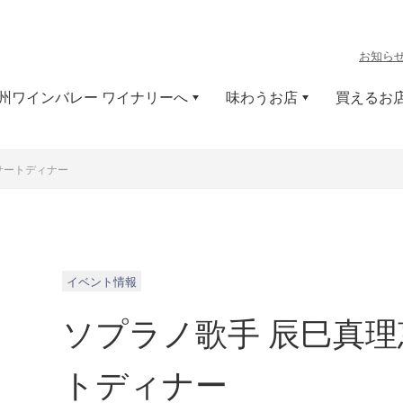
お知ら
州ワインバレー ワイナリーへ
味わうお店
買えるお
サートディナー
イベント情報
ソプラノ歌手 辰巳真
トディナー