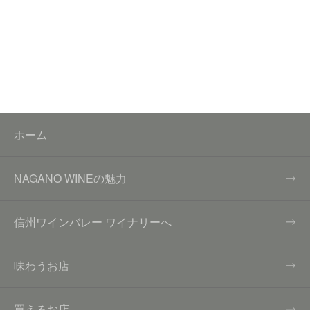
ホーム
NAGANO WINEの魅力
信州ワインバレー ワイナリーへ
味わうお店
買えるお店