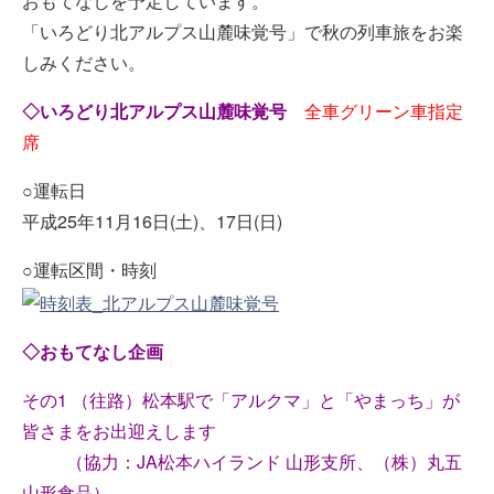
おもてなしを予定しています。
「いろどり北アルプス山麓味覚号」で秋の列車旅をお楽
しみください。
◇いろどり北アルプス山麓味覚号
全車グリーン車指定
席
○運転日
平成25年11月16日(土)、17日(日)
○運転区間・時刻
◇おもてなし企画
その1 （往路）松本駅で「アルクマ」と「やまっち」が
皆さまをお出迎えします
（協力：JA松本ハイランド 山形支所、（株）丸五
山形食品）