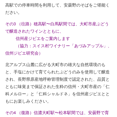
高駅での停車時間を利用して、安曇野のそばをご堪能く
ださい。
その3 （往路）穂高駅〜白馬駅間では、大町市産ぶどう
で醸造されたワインとともに、
信州産ジビエをご案内します
（協力：スイス村ワイナリー「あづみアップル」、
信州ジビエ研究会）
北アルプス山麓に広がる大町市の雄大な自然環境のも
と、手塩にかけて育てられたぶどうのみを使用して醸造
され、長野県原産地呼称管理制度で認定された、品質と
ともに味覚まで保証された生粋の信州・大町市産の「仁
科メルロー」と「仁科シャルドネ」を信州産ジビエとと
もにお楽しみください。
その4 （復路）信濃大町駅〜松本駅間では、安曇野で育