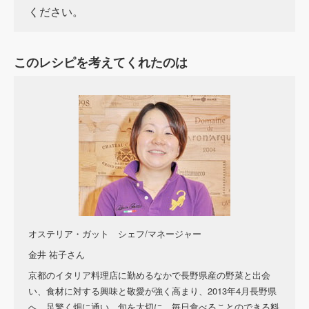
ください。
このレシピを考えてくれたのは
オステリア・ガット シェフ
/
マネージャー
金井
祐子さん
京都のイタリア料理店に勤めるなかで長野県産の野菜と出会
い、食材に対する興味と敬愛が強く高まり、
2013
年
4
月長野県
へ。足繁く畑に通い、旬を大切に、毎日食べることのできる料